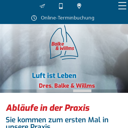
Navigation
überspringen
Online-Terminbuchung
Luft ist Leben
Dres. Balke & Willms
Abläufe in der Praxis
Sie kommen zum ersten Mal in
unsere Praxis