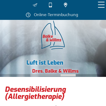
Navigation
überspringen
Online-Terminbuchung
Luft ist Leben
Dres. Balke & Willms
Desensibilisierung
(Allergietherapie)